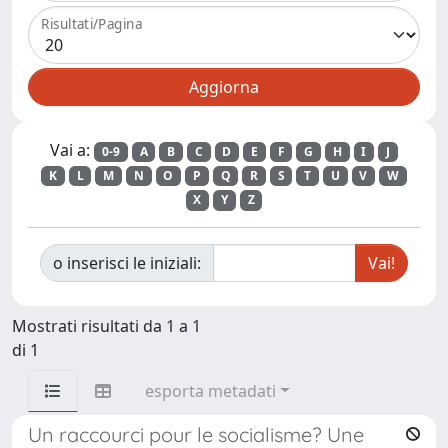
Risultati/Pagina
Vai a:
0-9
A
B
C
D
E
F
G
H
I
J
K
L
M
N
O
P
Q
R
S
T
U
V
W
X
Y
Z
o inserisci le iniziali:
Mostrati risultati da 1 a 1
di 1
esporta metadati
Un raccourci pour le socialisme? Une