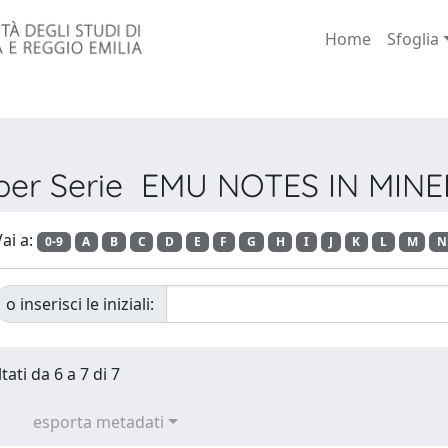
Home
Sfoglia
 per Serie EMU NOTES IN MI
ai a:
0-9
A
B
C
D
E
F
G
H
I
J
K
L
M
N
o inserisci le iniziali:
tati da 6 a 7 di 7
esporta metadati