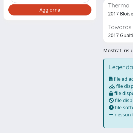
Thermal 
2017 Bloise,
Towards a
2017 Gualtie
Mostrati risul
Legenda
file ad 
file dis
file disp
file disp
file sot
nessun f