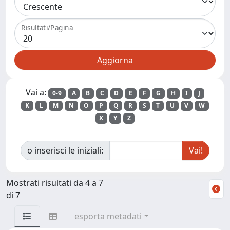
Risultati/Pagina
Vai a:
0-9
A
B
C
D
E
F
G
H
I
J
K
L
M
N
O
P
Q
R
S
T
U
V
W
X
Y
Z
o inserisci le iniziali:
Mostrati risultati da 4 a 7
di 7
esporta metadati