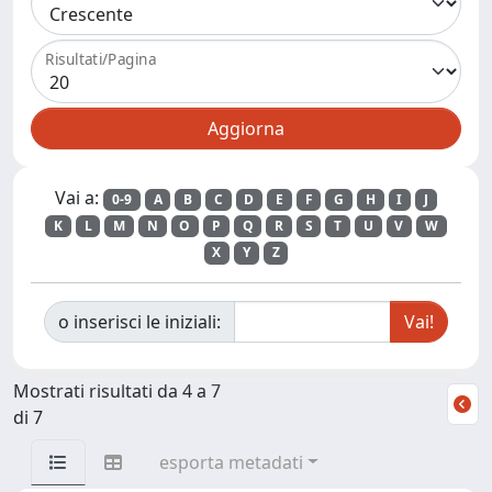
Risultati/Pagina
Vai a:
0-9
A
B
C
D
E
F
G
H
I
J
K
L
M
N
O
P
Q
R
S
T
U
V
W
X
Y
Z
o inserisci le iniziali:
Mostrati risultati da 4 a 7
di 7
esporta metadati