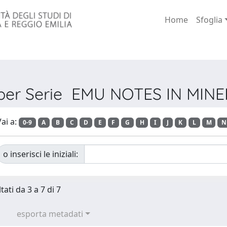
Home
Sfoglia
 per Serie EMU NOTES IN MI
ai a:
0-9
A
B
C
D
E
F
G
H
I
J
K
L
M
N
o inserisci le iniziali:
tati da 3 a 7 di 7
esporta metadati