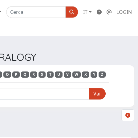
IT
LOGIN
NERALOGY
O
P
Q
R
S
T
U
V
W
X
Y
Z