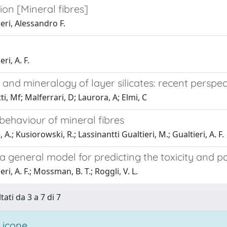
ion [Mineral fibres]
eri, Alessandro F.
ri, A. F.
 and mineralogy of layer silicates: recent perspe
ti, Mf; Malferrari, D; Laurora, A; Elmi, C
behaviour of mineral fibres
 A.; Kusiorowski, R.; Lassinantti Gualtieri, M.; Gualtieri, A. F.
 general model for predicting the toxicity and pa
ri, A. F.; Mossman, B. T.; Roggli, V. L.
tati da 3 a 7 di 7
 icone