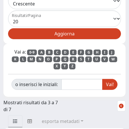
Risultati/Pagina
Vai a:
0-9
A
B
C
D
E
F
G
H
I
J
K
L
M
N
O
P
Q
R
S
T
U
V
W
X
Y
Z
o inserisci le iniziali:
Mostrati risultati da 3 a 7
di 7
esporta metadati