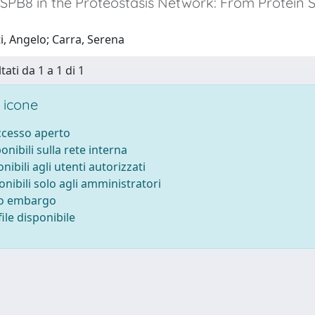
HSPB8 in the Proteostasis Network: From Protein 
i, Angelo; Carra, Serena
tati da 1 a 1 di 1
 icone
accesso aperto
ponibili sulla rete interna
onibili agli utenti autorizzati
onibili solo agli amministratori
to embargo
ile disponibile