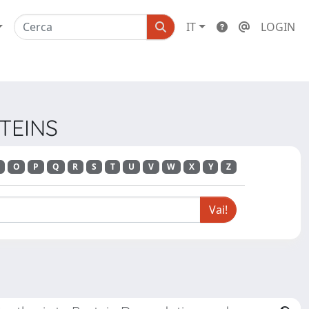
IT
LOGIN
OTEINS
O
P
Q
R
S
T
U
V
W
X
Y
Z