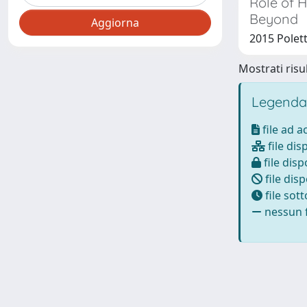
Role of 
Beyond
2015 Polett
Mostrati risul
Legenda
file ad 
file dis
file disp
file disp
file sot
nessun f