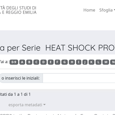
Home
Sfoglia
ia per Serie HEAT SHOCK PR
ai a:
0-9
A
B
C
D
E
F
G
H
I
J
K
L
M
N
o inserisci le iniziali:
tati da 1 a 1 di 1
esporta metadati