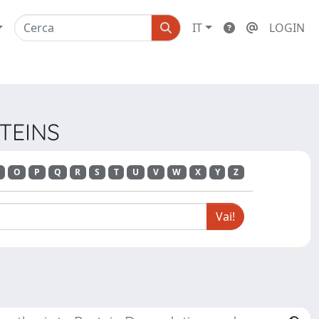
IT
LOGIN
OTEINS
O
P
Q
R
S
T
U
V
W
X
Y
Z