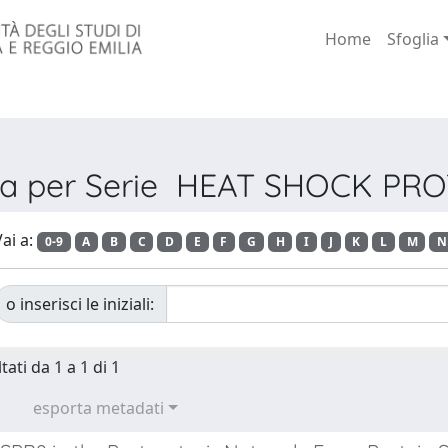
Home
Sfoglia
ia per Serie HEAT SHOCK PR
ai a:
0-9
A
B
C
D
E
F
G
H
I
J
K
L
M
N
o inserisci le iniziali:
tati da 1 a 1 di 1
esporta metadati