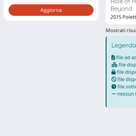
Role of 
Beyond
2015 Polett
Mostrati risul
Legenda
file ad 
file dis
file disp
file disp
file sot
nessun f