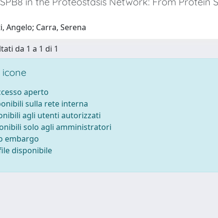
HSPB8 in the Proteostasis Network: From Protein 
i, Angelo; Carra, Serena
tati da 1 a 1 di 1
 icone
accesso aperto
ponibili sulla rete interna
onibili agli utenti autorizzati
onibili solo agli amministratori
to embargo
ile disponibile