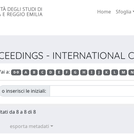
Home
Sfoglia
PROCEEDINGS - INTERNATIONA
ai a:
0-9
A
B
C
D
E
F
G
H
I
J
K
L
M
N
o inserisci le iniziali:
tati da 8 a 8 di 8
esporta metadati