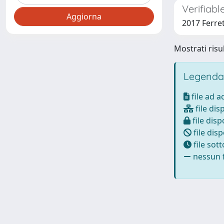
Verifiab
2017 Ferret
Mostrati risul
Legenda
file ad 
file dis
file disp
file disp
file sot
nessun f