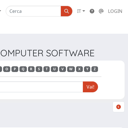
IT
LOGIN
L COMPUTER SOFTWARE
O
P
Q
R
S
T
U
V
W
X
Y
Z