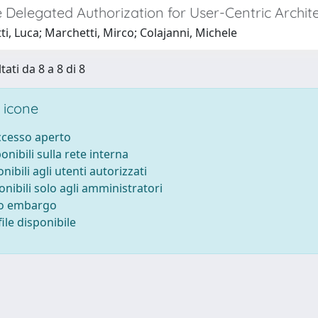
le Delegated Authorization for User-Centric Arch
ti, Luca; Marchetti, Mirco; Colajanni, Michele
tati da 8 a 8 di 8
 icone
accesso aperto
ponibili sulla rete interna
onibili agli utenti autorizzati
onibili solo agli amministratori
to embargo
ile disponibile