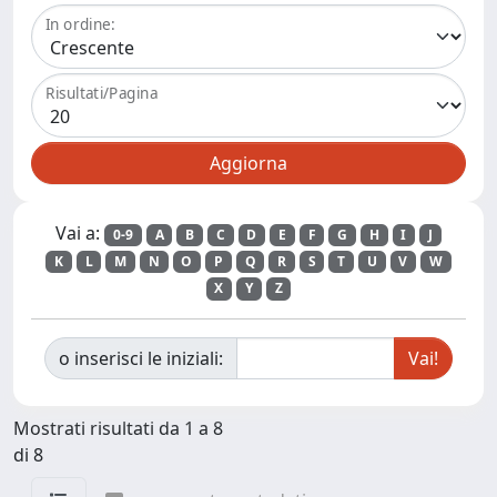
In ordine:
Risultati/Pagina
Vai a:
0-9
A
B
C
D
E
F
G
H
I
J
K
L
M
N
O
P
Q
R
S
T
U
V
W
X
Y
Z
o inserisci le iniziali:
Mostrati risultati da 1 a 8
di 8