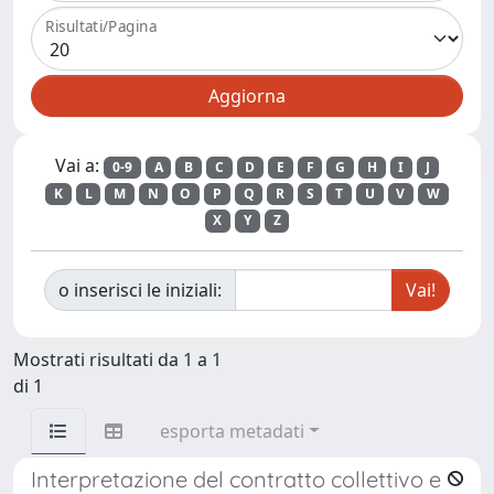
Risultati/Pagina
Vai a:
0-9
A
B
C
D
E
F
G
H
I
J
K
L
M
N
O
P
Q
R
S
T
U
V
W
X
Y
Z
o inserisci le iniziali:
Mostrati risultati da 1 a 1
di 1
esporta metadati
Interpretazione del contratto collettivo e