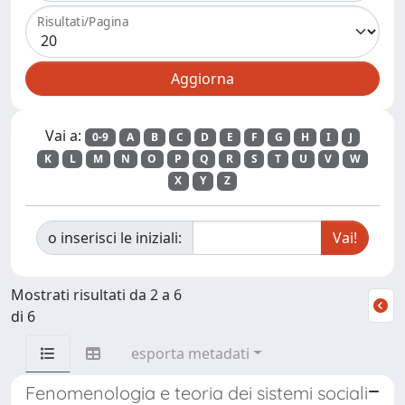
Risultati/Pagina
Vai a:
0-9
A
B
C
D
E
F
G
H
I
J
K
L
M
N
O
P
Q
R
S
T
U
V
W
X
Y
Z
o inserisci le iniziali:
Mostrati risultati da 2 a 6
di 6
esporta metadati
Fenomenologia e teoria dei sistemi sociali