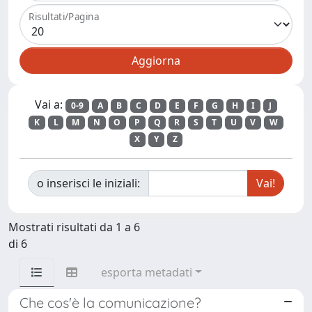
Risultati/Pagina
Vai a:
0-9
A
B
C
D
E
F
G
H
I
J
K
L
M
N
O
P
Q
R
S
T
U
V
W
X
Y
Z
o inserisci le iniziali:
Mostrati risultati da 1 a 6
di 6
esporta metadati
Che cos'è la comunicazione?