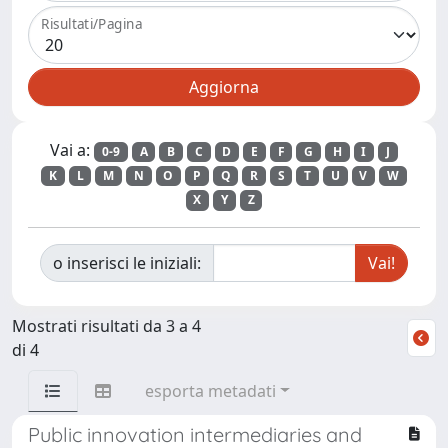
Risultati/Pagina
Vai a:
0-9
A
B
C
D
E
F
G
H
I
J
K
L
M
N
O
P
Q
R
S
T
U
V
W
X
Y
Z
o inserisci le iniziali:
Mostrati risultati da 3 a 4
di 4
esporta metadati
Public innovation intermediaries and