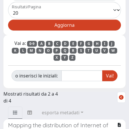
Risultati/Pagina
Vai a:
0-9
A
B
C
D
E
F
G
H
I
J
K
L
M
N
O
P
Q
R
S
T
U
V
W
X
Y
Z
o inserisci le iniziali:
Mostrati risultati da 2 a 4
di 4
esporta metadati
Mapping the distribution of Internet of