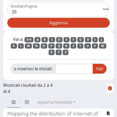
Risultati/Pagina
Vai a:
0-9
A
B
C
D
E
F
G
H
I
J
K
L
M
N
O
P
Q
R
S
T
U
V
W
X
Y
Z
o inserisci le iniziali:
Mostrati risultati da 2 a 4
di 4
esporta metadati
Mapping the distribution of Internet of