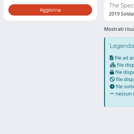
The Spec
2019 Soldat
Mostrati risul
Legenda
file ad 
file dis
file disp
file disp
file sot
nessun f