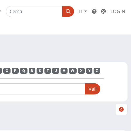
IT
LOGIN
O
P
Q
R
S
T
U
V
W
X
Y
Z