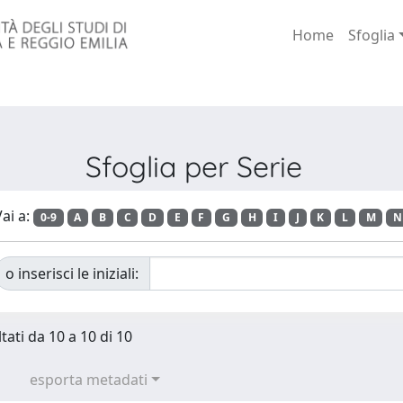
Home
Sfoglia
Sfoglia per Serie
ai a:
0-9
A
B
C
D
E
F
G
H
I
J
K
L
M
N
o inserisci le iniziali:
tati da 10 a 10 di 10
esporta metadati