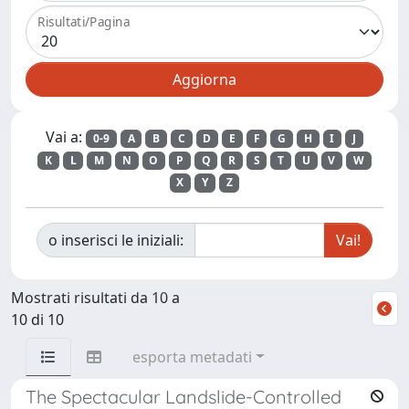
Risultati/Pagina
Vai a:
0-9
A
B
C
D
E
F
G
H
I
J
K
L
M
N
O
P
Q
R
S
T
U
V
W
X
Y
Z
o inserisci le iniziali:
Mostrati risultati da 10 a
10 di 10
esporta metadati
The Spectacular Landslide-Controlled