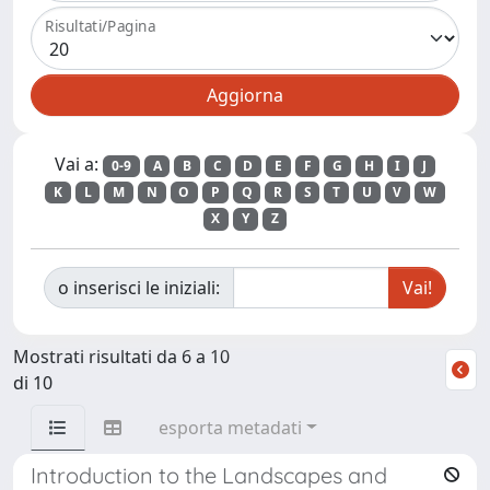
Risultati/Pagina
Vai a:
0-9
A
B
C
D
E
F
G
H
I
J
K
L
M
N
O
P
Q
R
S
T
U
V
W
X
Y
Z
o inserisci le iniziali:
Mostrati risultati da 6 a 10
di 10
esporta metadati
Introduction to the Landscapes and