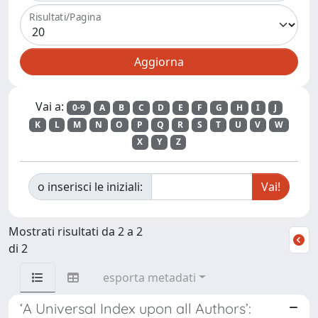
Risultati/Pagina
Vai a:
0-9
A
B
C
D
E
F
G
H
I
J
K
L
M
N
O
P
Q
R
S
T
U
V
W
X
Y
Z
o inserisci le iniziali:
Mostrati risultati da 2 a 2
di 2
esporta metadati
‘A Universal Index upon all Authors’: