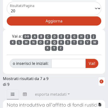
Risultati/Pagina
Vai a:
0-9
A
B
C
D
E
F
G
H
I
J
K
L
M
N
O
P
Q
R
S
T
U
V
W
X
Y
Z
o inserisci le iniziali:
Mostrati risultati da 7 a 9
di 9
esporta metadati
Nota introduttiva all’affitto di fondi rustici