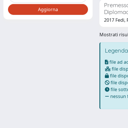
Premessa 
Diplomacy
2017 Fedi, 
Mostrati risul
Legenda
file ad 
file dis
file disp
file disp
file sot
nessun f