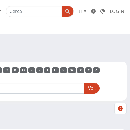
IT
LOGIN
O
P
Q
R
S
T
U
V
W
X
Y
Z