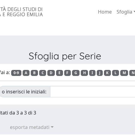
Home
Sfoglia
Sfoglia per Serie
ai a:
0-9
A
B
C
D
E
F
G
H
I
J
K
L
M
N
o inserisci le iniziali:
tati da 3 a 3 di 3
esporta metadati