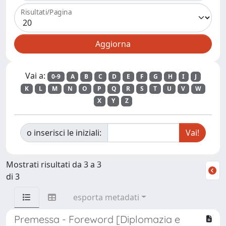
Risultati/Pagina
Vai a:
0-9
A
B
C
D
E
F
G
H
I
J
K
L
M
N
O
P
Q
R
S
T
U
V
W
X
Y
Z
o inserisci le iniziali:
Mostrati risultati da 3 a 3
di 3
esporta metadati
Premessa - Foreword [Diplomazia e