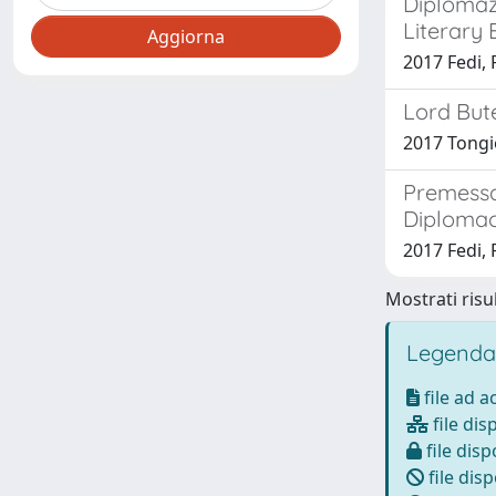
Diplomazi
Literary 
2017 Fedi, 
Lord Bute
2017 Tongi
Premessa 
Diplomacy
2017 Fedi, 
Mostrati risul
Legenda
file ad 
file dis
file disp
file disp