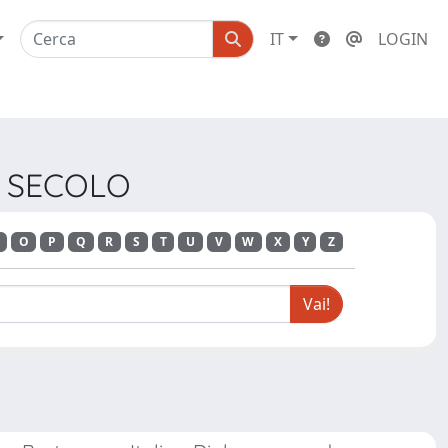
IT
LOGIN
II SECOLO
O
P
Q
R
S
T
U
V
W
X
Y
Z