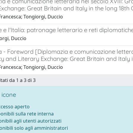
a e comunicazione letteraria nel secolo XVIII: G
Exchange: Great Britain and Italy in the long 18th
Francesca; Tongiorgi, Duccio
 e l'Italia: patronage letterario e reti diplomatic
orgi, Duccio
- Foreword [Diplomazia e comunicazione letterari
 and Literary Exchange: Great Britain and Italy i
Francesca; Tongiorgi, Duccio
tati da 1 a 3 di 3
 icone
accesso aperto
ponibili sulla rete interna
onibili agli utenti autorizzati
onibili solo agli amministratori