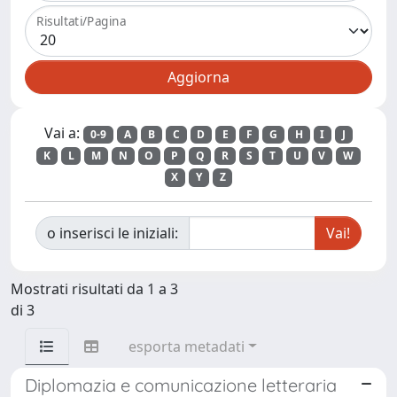
Risultati/Pagina
Vai a:
0-9
A
B
C
D
E
F
G
H
I
J
K
L
M
N
O
P
Q
R
S
T
U
V
W
X
Y
Z
o inserisci le iniziali:
Mostrati risultati da 1 a 3
di 3
esporta metadati
Diplomazia e comunicazione letteraria