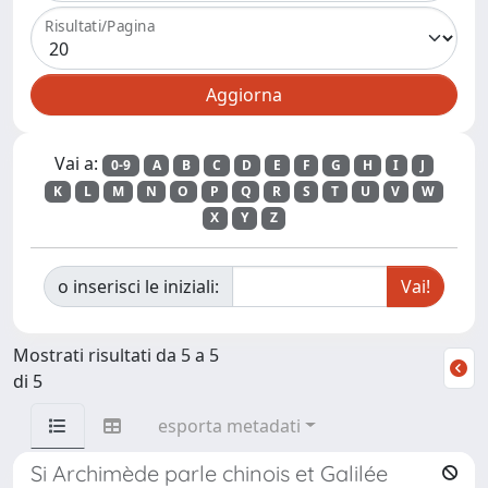
Risultati/Pagina
Vai a:
0-9
A
B
C
D
E
F
G
H
I
J
K
L
M
N
O
P
Q
R
S
T
U
V
W
X
Y
Z
o inserisci le iniziali:
Mostrati risultati da 5 a 5
di 5
esporta metadati
Si Archimède parle chinois et Galilée