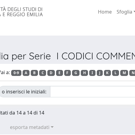
Home
Sfoglia
lia per Serie I CODICI COMME
ai a:
0-9
A
B
C
D
E
F
G
H
I
J
K
L
M
N
o inserisci le iniziali:
tati da 14 a 14 di 14
esporta metadati