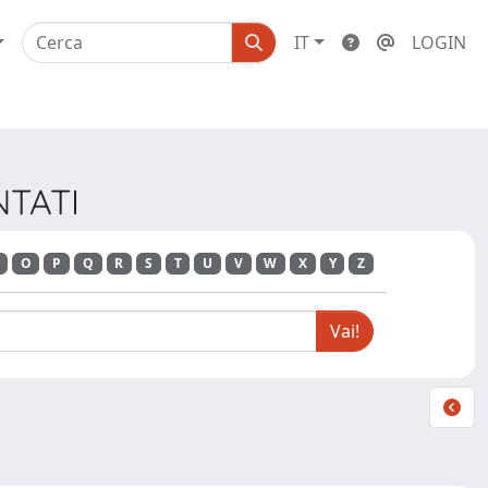
IT
LOGIN
NTATI
O
P
Q
R
S
T
U
V
W
X
Y
Z