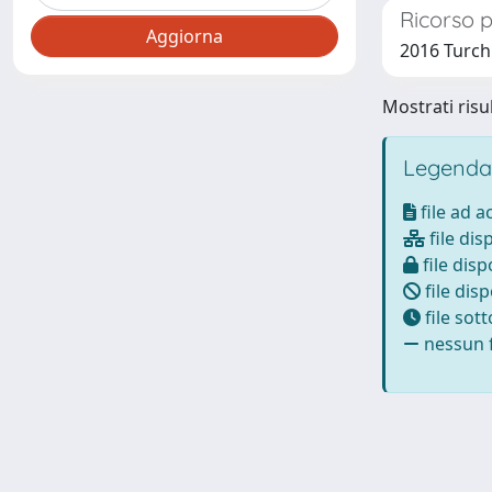
Ricorso p
2016 Turch
Mostrati risul
Legenda
file ad 
file dis
file disp
file disp
file sot
nessun f