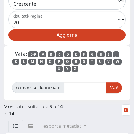
Risultati/Pagina
Vai a:
0-9
A
B
C
D
E
F
G
H
I
J
K
L
M
N
O
P
Q
R
S
T
U
V
W
X
Y
Z
o inserisci le iniziali:
Mostrati risultati da 9 a 14
di 14
esporta metadati