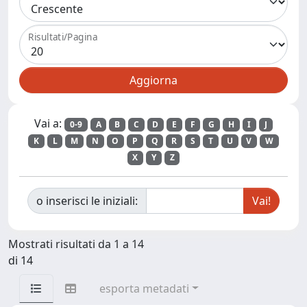
Risultati/Pagina
Vai a:
0-9
A
B
C
D
E
F
G
H
I
J
K
L
M
N
O
P
Q
R
S
T
U
V
W
X
Y
Z
o inserisci le iniziali:
Mostrati risultati da 1 a 14
di 14
esporta metadati