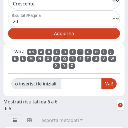
Risultati/Pagina
Vai a:
0-9
A
B
C
D
E
F
G
H
I
J
K
L
M
N
O
P
Q
R
S
T
U
V
W
X
Y
Z
o inserisci le iniziali:
Mostrati risultati da 6 a 6
di 6
esporta metadati