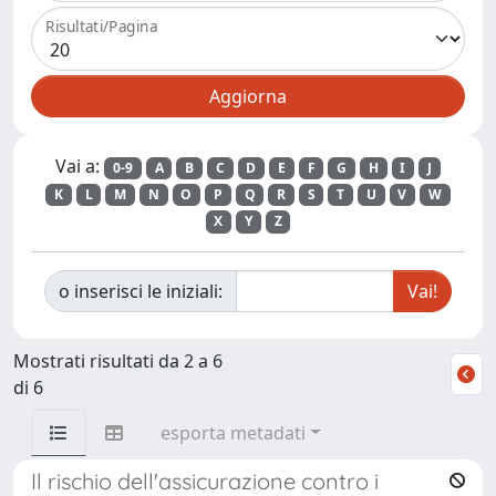
Risultati/Pagina
Vai a:
0-9
A
B
C
D
E
F
G
H
I
J
K
L
M
N
O
P
Q
R
S
T
U
V
W
X
Y
Z
o inserisci le iniziali:
Mostrati risultati da 2 a 6
di 6
esporta metadati
Il rischio dell'assicurazione contro i