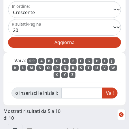
In ordine:
Risultati/Pagina
Vai a:
0-9
A
B
C
D
E
F
G
H
I
J
K
L
M
N
O
P
Q
R
S
T
U
V
W
X
Y
Z
o inserisci le iniziali:
Mostrati risultati da 5 a 10
di 10