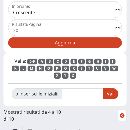
In ordine:
Risultati/Pagina
Vai a:
0-9
A
B
C
D
E
F
G
H
I
J
K
L
M
N
O
P
Q
R
S
T
U
V
W
X
Y
Z
o inserisci le iniziali:
Mostrati risultati da 4 a 10
di 10