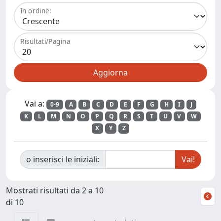
In ordine:
Risultati/Pagina
Vai a:
0-9
A
B
C
D
E
F
G
H
I
J
K
L
M
N
O
P
Q
R
S
T
U
V
W
X
Y
Z
o inserisci le iniziali:
Mostrati risultati da 2 a 10
di 10