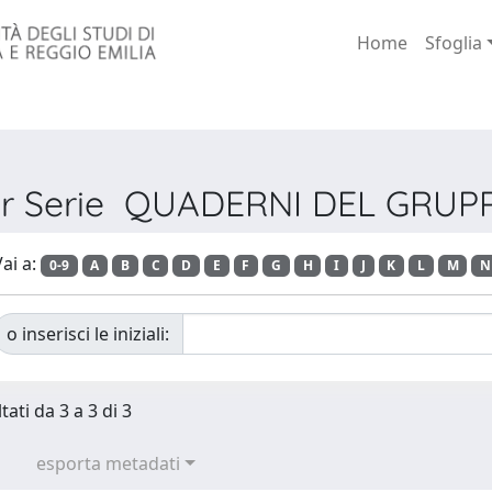
Home
Sfoglia
per Serie QUADERNI DEL GRUPP
ai a:
0-9
A
B
C
D
E
F
G
H
I
J
K
L
M
N
o inserisci le iniziali:
tati da 3 a 3 di 3
esporta metadati