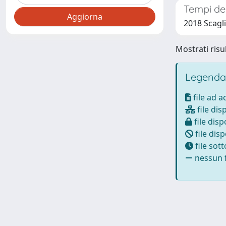
Tempi del
2018 Scagli
Mostrati risul
Legenda
file ad 
file dis
file disp
file disp
file sot
nessun f