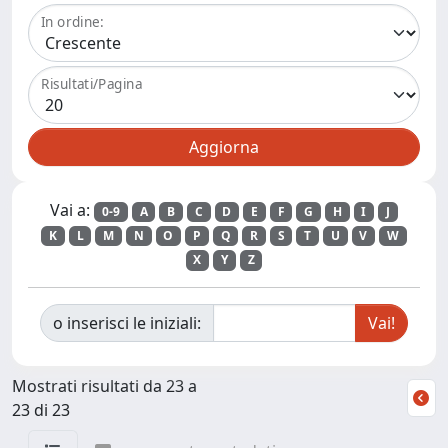
In ordine:
Risultati/Pagina
Vai a:
0-9
A
B
C
D
E
F
G
H
I
J
K
L
M
N
O
P
Q
R
S
T
U
V
W
X
Y
Z
o inserisci le iniziali:
Mostrati risultati da 23 a
23 di 23