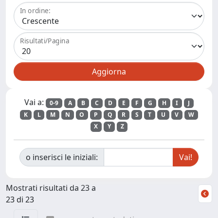
In ordine:
Risultati/Pagina
Vai a:
0-9
A
B
C
D
E
F
G
H
I
J
K
L
M
N
O
P
Q
R
S
T
U
V
W
X
Y
Z
o inserisci le iniziali:
Mostrati risultati da 23 a
23 di 23