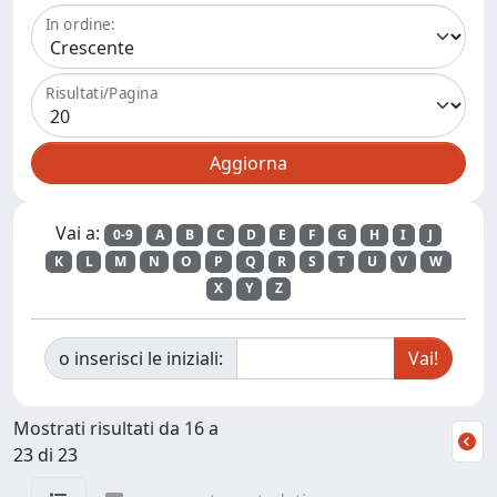
In ordine:
Risultati/Pagina
Vai a:
0-9
A
B
C
D
E
F
G
H
I
J
K
L
M
N
O
P
Q
R
S
T
U
V
W
X
Y
Z
o inserisci le iniziali:
Mostrati risultati da 16 a
23 di 23