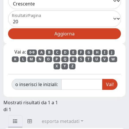
Risultati/Pagina
Vai a:
0-9
A
B
C
D
E
F
G
H
I
J
K
L
M
N
O
P
Q
R
S
T
U
V
W
X
Y
Z
o inserisci le iniziali:
Mostrati risultati da 1 a 1
di 1
esporta metadati