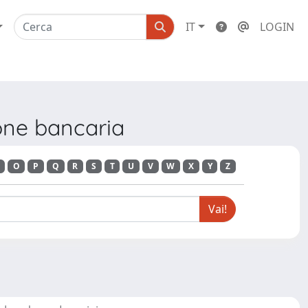
IT
LOGIN
ione bancaria
O
P
Q
R
S
T
U
V
W
X
Y
Z