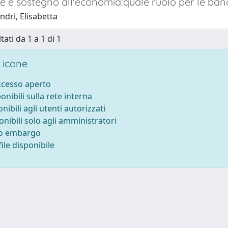
e e sostegno all'economia:quale ruolo per le banc
dri, Elisabetta
tati da 1 a 1 di 1
 icone
accesso aperto
ponibili sulla rete interna
onibili agli utenti autorizzati
onibili solo agli amministratori
to embargo
ile disponibile