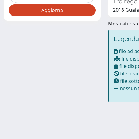
Tra regol
2016 Gualan
Mostrati risul
Legenda
file ad 
file dis
file disp
file disp
file sot
nessun f