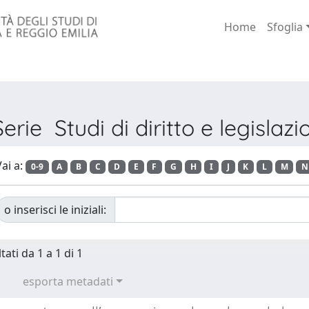
Home
Sfoglia
Serie Studi di diritto e legislaz
ai a:
0-9
A
B
C
D
E
F
G
H
I
J
K
L
M
N
o inserisci le iniziali:
tati da 1 a 1 di 1
esporta metadati