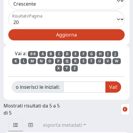
Risultati/Pagina
Vai a:
0-9
A
B
C
D
E
F
G
H
I
J
K
L
M
N
O
P
Q
R
S
T
U
V
W
X
Y
Z
o inserisci le iniziali:
Mostrati risultati da 5 a 5
di 5
esporta metadati