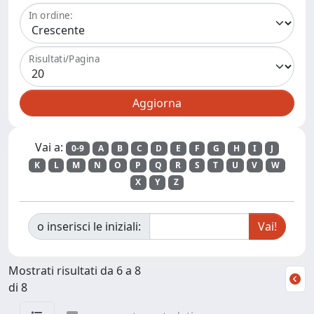
In ordine:
Risultati/Pagina
Vai a:
0-9
A
B
C
D
E
F
G
H
I
J
K
L
M
N
O
P
Q
R
S
T
U
V
W
X
Y
Z
o inserisci le iniziali:
Mostrati risultati da 6 a 8
di 8