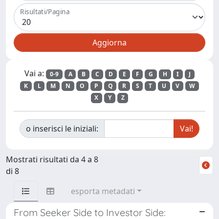
Risultati/Pagina
Vai a:
0-9
A
B
C
D
E
F
G
H
I
J
K
L
M
N
O
P
Q
R
S
T
U
V
W
X
Y
Z
o inserisci le iniziali:
Mostrati risultati da 4 a 8
di 8
esporta metadati
From Seeker Side to Investor Side: