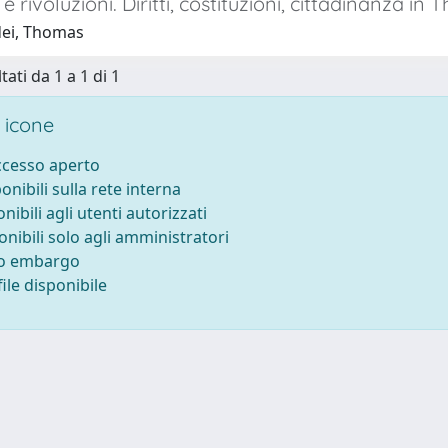
 e rivoluzioni. Diritti, costituzioni, cittadinanza i
ei, Thomas
tati da 1 a 1 di 1
 icone
accesso aperto
ponibili sulla rete interna
onibili agli utenti autorizzati
onibili solo agli amministratori
to embargo
ile disponibile