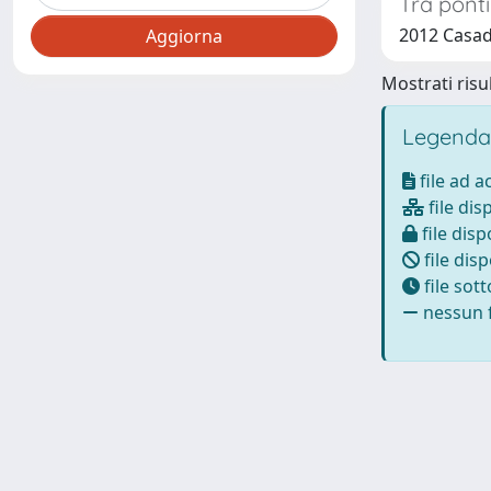
Tra ponti
2012 Casad
Mostrati risul
Legenda
file ad 
file dis
file disp
file disp
file sot
nessun f