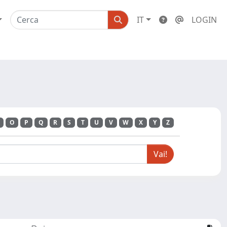
IT
LOGIN
O
P
Q
R
S
T
U
V
W
X
Y
Z