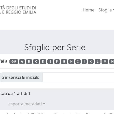
Home
Sfoglia
Sfoglia per Serie
ai a:
0-9
A
B
C
D
E
F
G
H
I
J
K
L
M
N
o inserisci le iniziali:
tati da 1 a 1 di 1
esporta metadati