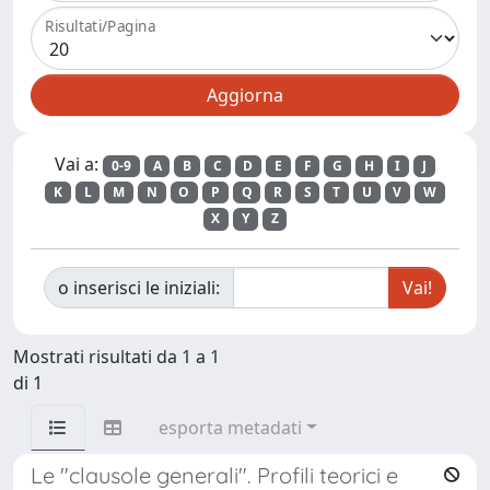
Risultati/Pagina
Vai a:
0-9
A
B
C
D
E
F
G
H
I
J
K
L
M
N
O
P
Q
R
S
T
U
V
W
X
Y
Z
o inserisci le iniziali:
Mostrati risultati da 1 a 1
di 1
esporta metadati
Le "clausole generali". Profili teorici e