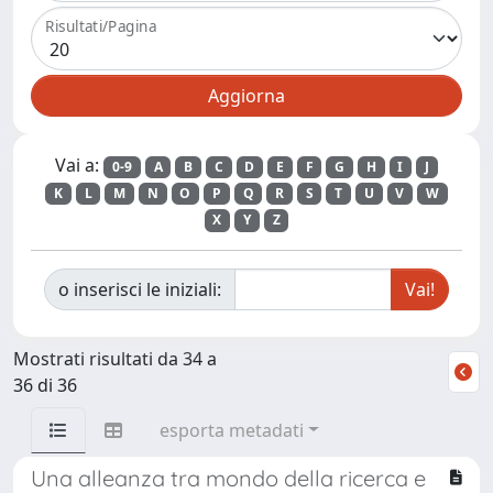
Risultati/Pagina
Vai a:
0-9
A
B
C
D
E
F
G
H
I
J
K
L
M
N
O
P
Q
R
S
T
U
V
W
X
Y
Z
o inserisci le iniziali:
Mostrati risultati da 34 a
36 di 36
esporta metadati
Una alleanza tra mondo della ricerca e