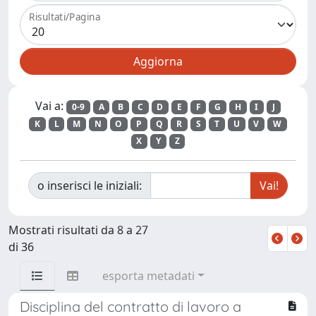
Risultati/Pagina
Vai a:
0-9
A
B
C
D
E
F
G
H
I
J
K
L
M
N
O
P
Q
R
S
T
U
V
W
X
Y
Z
o inserisci le iniziali:
Mostrati risultati da 8 a 27
di 36
esporta metadati
Disciplina del contratto di lavoro a