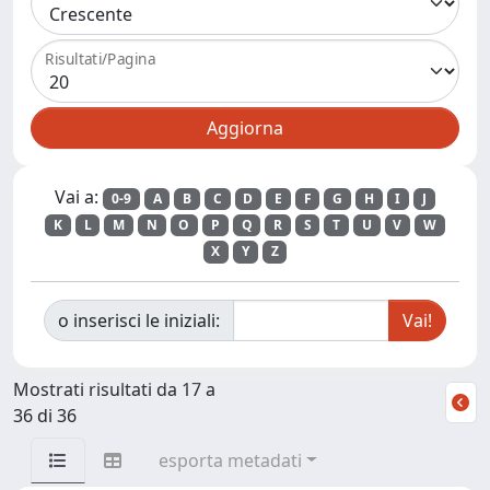
Risultati/Pagina
Vai a:
0-9
A
B
C
D
E
F
G
H
I
J
K
L
M
N
O
P
Q
R
S
T
U
V
W
X
Y
Z
o inserisci le iniziali:
Mostrati risultati da 17 a
36 di 36
esporta metadati