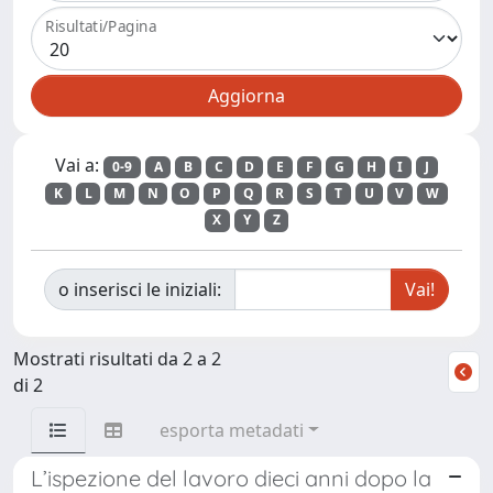
Risultati/Pagina
Vai a:
0-9
A
B
C
D
E
F
G
H
I
J
K
L
M
N
O
P
Q
R
S
T
U
V
W
X
Y
Z
o inserisci le iniziali:
Mostrati risultati da 2 a 2
di 2
esporta metadati
L’ispezione del lavoro dieci anni dopo la