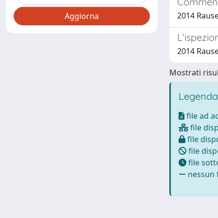
Commentar
2014 Rausei
L’ispezio
2014 Rausei
Mostrati risul
Legenda
file ad 
file dis
file disp
file disp
file sot
nessun f