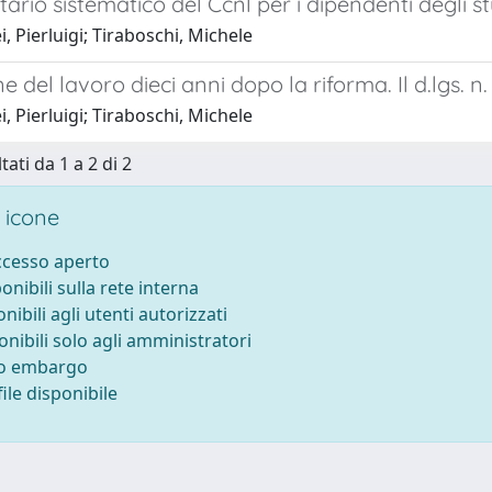
io sistematico del Ccnl per i dipendenti degli st
, Pierluigi; Tiraboschi, Michele
ne del lavoro dieci anni dopo la riforma. Il d.lgs. 
, Pierluigi; Tiraboschi, Michele
tati da 1 a 2 di 2
 icone
accesso aperto
ponibili sulla rete interna
onibili agli utenti autorizzati
onibili solo agli amministratori
to embargo
ile disponibile