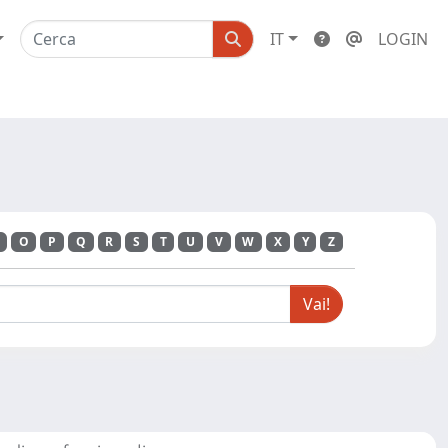
IT
LOGIN
O
P
Q
R
S
T
U
V
W
X
Y
Z