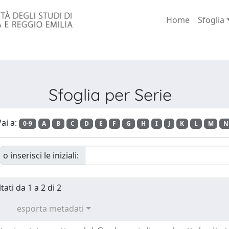
Home
Sfoglia
Sfoglia per Serie
ai a:
0-9
A
B
C
D
E
F
G
H
I
J
K
L
M
N
o inserisci le iniziali:
tati da 1 a 2 di 2
esporta metadati